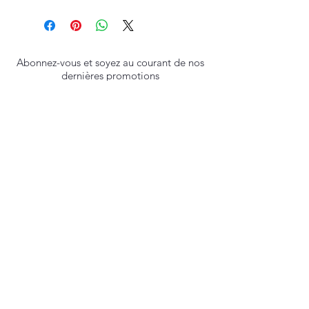
La création graphique est transférée
sur un panneau de bois en méduim
de 10mm d'épaisseur. Elle est
protégée par un film transparent mat
anti-UV et anti-reflet, lavable. Le
Abonnez-vous et soyez au courant de nos
système d'accroche est intégré au
dernières promotions
tableau. Les bordures sont
chanfreinées en noir ou ton bois selon
les modèles. Tirages en édition
S'abonner
limitée, numérotés et signés au dos.
Politique de cookies
Mentions légales
Politique de confidentialité
© 2035 par Eliza Etoile