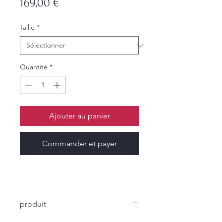
Prix
169,00 €
Taille
*
Quantité
*
Ajouter au panier
Commander et payer
produit