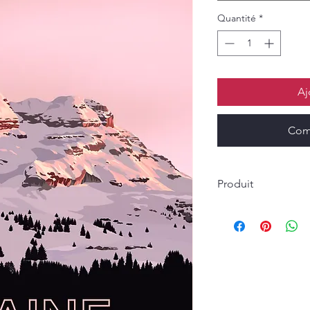
Quantité
*
Aj
Com
Produit
La création graphiqu
bois en méduim de 10
protégée par un film 
reflet, lavable. Le s
tableau. Les bordure
bois selon les modèle
numérotés et signés 