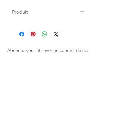
Produit
La création graphique est transférée
sur un panneau de bois en méduim
de 10mm d'épaisseur. Elle est
protégée par un film transparent mat
anti-UV et anti-reflet, lavable. Le
Abonnez-vous et soyez au courant de nos
système d'accroche est intégré au
dernières promotions
tableau. Les bordures sont
chanfreinées en noir ou ton bois selon
les modèles. Tirages en édition
S'abonner
limitée, numérotés et signés au dos.
Politique de cookies